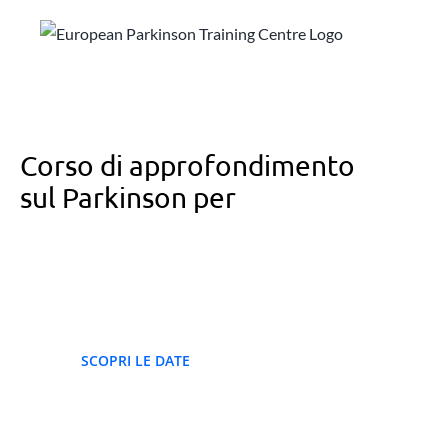
Salta
al
contenuto
Corso di approfondimento
sul Parkinson per
Chinesiologi
PWR!MOVES
L’unico corso
in Italia
SCOPRI LE DATE