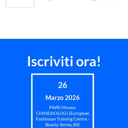
Iscriviti ora!
26
Marzo 2026
PWR! Moves:
CHINESIOLOGI (European
Parkinson Training Centre -
Boario Terme, BS)